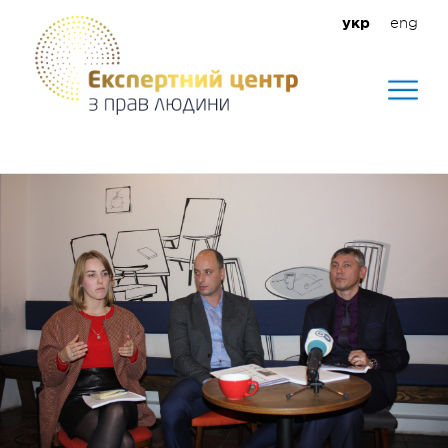
eng
укр
Допомагаємо створити безпечне
середовище для кожного