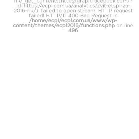
file_get_contents(http://graph.facebook.com/?
id=https://ecpl.com.ua/analytics/zvit-etspl-za-
2016-rik/): failed to open stream: HTTP request
failed! HTTP/1.1 400 Bad Request in
/home/ecpl/ecpl.com.ua/www/wp-
content/themes/ecpl2016/functions.php
on line
496