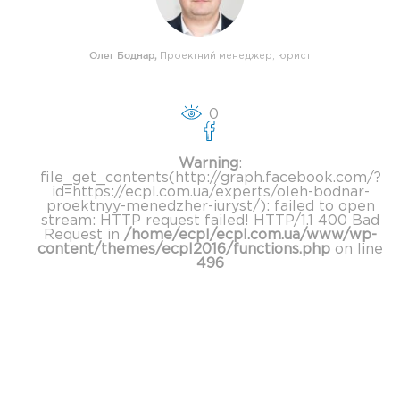
Олег Боднар
,
Проектний менеджер, юрист
0
Warning
:
file_get_contents(http://graph.facebook.com/?
id=https://ecpl.com.ua/experts/oleh-bodnar-
proektnyy-menedzher-iuryst/): failed to open
stream: HTTP request failed! HTTP/1.1 400 Bad
Request in
/home/ecpl/ecpl.com.ua/www/wp-
content/themes/ecpl2016/functions.php
on line
496