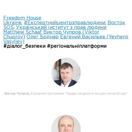
Freedom House
Ukraine
,
#
Експертнийцентрзправлюдини
,
Восток
SOS
,
Український інститут з прав людини
Matthew Schaaf
Виктор Чупров (Viktor
Chuprov)
Олег Боднар
Евгений Васильев (Yevhenii
Vasyliev)
#діалог_безпеки #регіональніплатформи
Віктор Чупров
,
Керівник програми "Права людини в місцях несвободи"