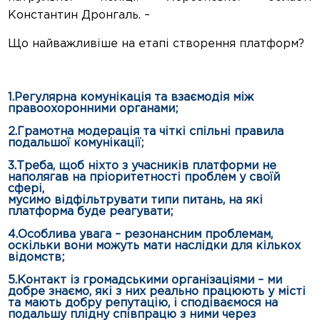
Константин Дронгаль. –
Що найважливіше на етапі створення платформ?
1.Регулярна комунікація та взаємодія між
правоохоронними органами;
2.Грамотна модерація та чіткі спільні правила
подальшої комунікації;
3.Треба, щоб ніхто з учасників платформи не
наполягав на пріоритетності проблем у своїй
сфері,
мусимо відфільтрувати типи питань, на які
платформа буде реагувати;
4.Особлива увага – резонансним проблемам,
оскільки вони можуть мати наслідки для кількох
відомств;
5.Контакт із громадськими організаціями – ми
добре знаємо, які з них реально працюють у місті
та мають добру репутацію, і сподіваємося на
подальшу плідну співпрацю з ними через