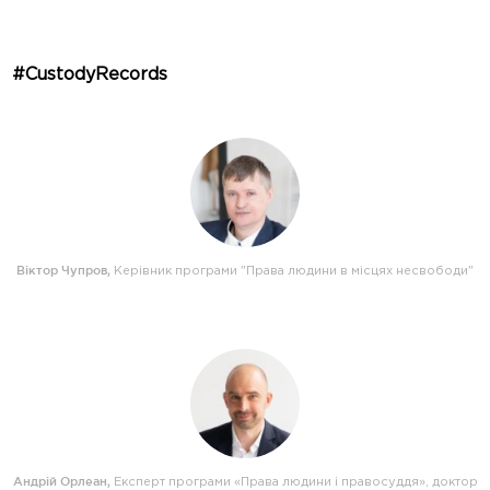
#CustodyRecords
Віктор Чупров
,
Керівник програми "Права людини в місцях несвободи"
Андрій Орлеан
,
Експерт програми «Права людини і правосуддя», доктор