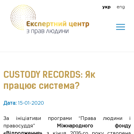
eng
укр
Допомагаємо створити безпечне
середовище для кожного
CUSTODY RECORDS: Як
працює система?
Дата:
15-01-2020
За ініціативи програми “Права людини і
правосуддя”
Міжнародного фонду
«Відродження»
, з кінця 2016-го року створена