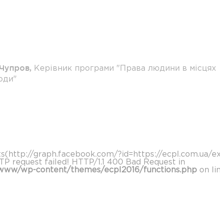
 Чупров
,
Керівник програми "Права людини в місцях
оди"
ts(http://graph.facebook.com/?id=https://ecpl.com.ua/ex
TP request failed! HTTP/1.1 400 Bad Request in
www/wp-content/themes/ecpl2016/functions.php
on li