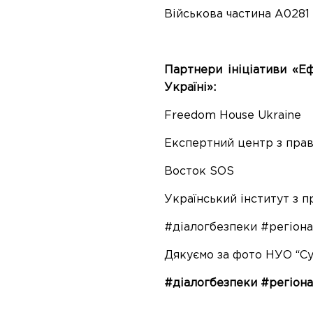
Військова частина А0281
Партнери ініціативи «Е
Україні»:
Freedom House Ukraine
Експертний центр з пра
Восток SOS
Український інститут з 
#діалогбезпеки #регіон
Дякуємо за фото
НУО “Су
#діалогбезпеки #регіон