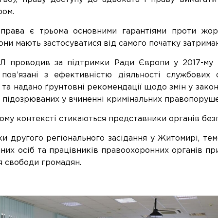
ром.
 права є трьома основними гарантіями проти жор
они мають застосуватися від самого початку затрима
Л проводив за підтримки Ради Європи у 2017-му 
 пов’язані з ефективністю діяльності службових о
 та надано ґрунтовні рекомендації щодо змін у зако
, підозрюваних у вчиненні кримінальних правопоруше
ому контексті стикаються представники органів безп
и другого регіонального засідання у Житомирі, те
них осіб та працівників правоохоронних органів при
 свободи громадян.