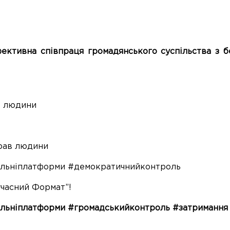
фективна співпраця громадянського суспільства з 
в людини
прав людини
альніплатформи
#демократичнийконтроль
часний Формат”
!
альніплатформи #громадськийконтроль #затримання