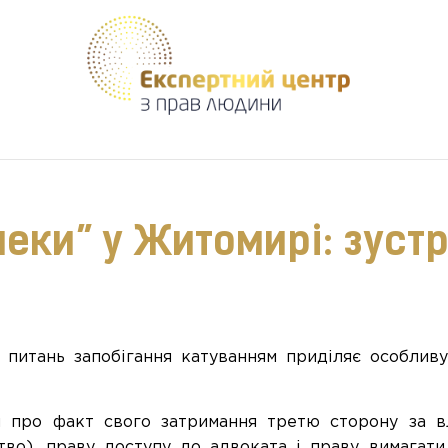
Допомагаємо створити безпечне середовище для кожного
пеки” у Житомирі: зустр
 питань запобігання катуванням приділяє особлив
и про факт свого затримання третю сторону за в
ство), праву доступу до адвоката і праву вимагат