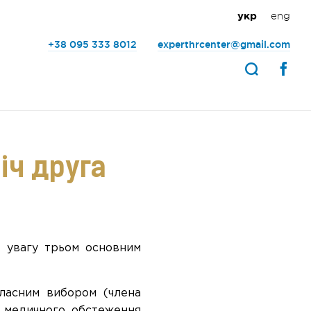
eng
укр
+38 095 333 8012
experthrcenter@gmail.com
іч друга
у увагу трьом основним
ласним вибором (члена
и медичного обстеження