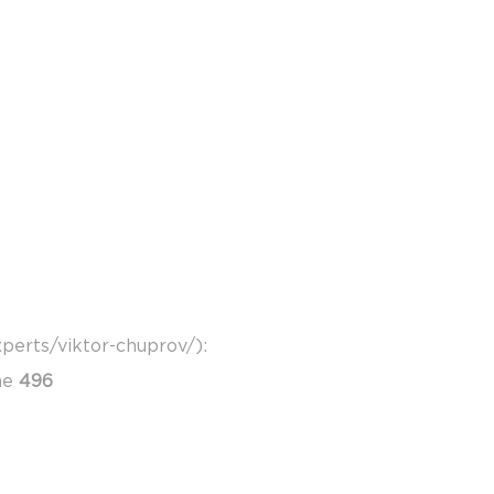
perts/viktor-chuprov/):
ne
496