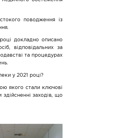
стокого поводження із
ння.
році докладно описано
сіб, відповідальних за
нодавстві та процедурах
нь.
еки у 2021 році?
мою якого стали ключові
 здійсненні заходів, що