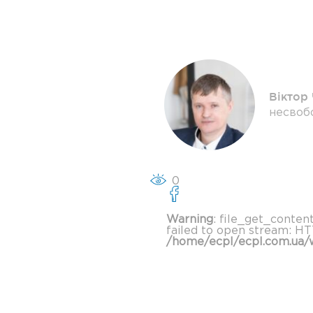
Віктор
несвоб
0
Warning
: file_get_conten
failed to open stream: HT
/home/ecpl/ecpl.com.ua/