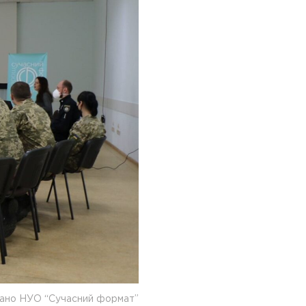
ано НУО “Сучасний формат”