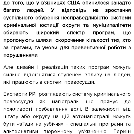
до того, що у в’язницях США опинилося занадто
багато людей. У відповідь на зростання
суспільного обурення несправедливістю системи
кримінальної юстиції округи та муніципалітети
обирають широкий спектр програм, що
пропонують шляхи скорочення кількості тих, хто
за гратами, та умови для превентивної роботи з
порушеннями.
Але дизайн і реалізація таких програм можуть
сильно відрізнятися ступенем впливу на людей,
які працюють в системі правосуддя.
Експерти PPI розглядають систему кримінального
правосуддя як магістраль, що прямує до
можливості позбавлення волі. В залежності від
штату або округу на цій автомагістралі можуть
бути «з’їзди на узбіччя» – спеціальні програми та
альтернативи тюремному ув’язненню. Термін