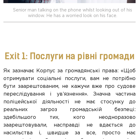
Senior man talking on the phone whilst looking out of his
window. He has a worried look on his face.
Exit 1: Послуги на рівні громади
Як зазначає Корпус за громадянські права: «Щоб
отримувати соціальні послуги, вам не потрібно
бути заарештованим, не кажучи вже про судове
переслідування і ув’язнення». Значна частина
поліцейської діяльності не має стосунку до
реальних загроз громадській безпеці:
здебільшого тих, кого неодноразово
заарештовували, насправді не вдається до
насильства і, швидше за все, просто має