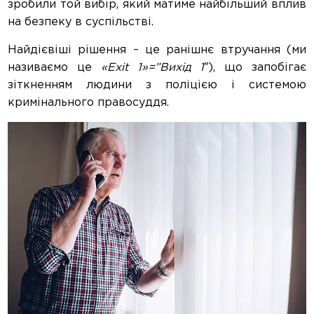
зробили той вибір, який матиме найбільший вплив
на безпеку в суспільстві.
Найдієвіші рішення – це ранішнє втручання (ми
називаємо це
«Exit 1»=”Вихід 1″
), що запобігає
зіткненням людини з поліцією і системою
кримінального правосуддя.