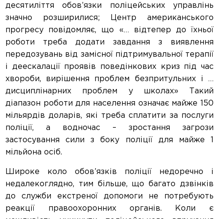
десятиліття обов’язки поліцейських управлінь
значно розширилися; Центр американського
прогресу повідомляє, що «… відтепер до їхньої
роботи треба додати завдання з виявлення
передозувань від замісної підтримувальної терапії
і деескалації проявів поведінкових криз під час
хвороби, вирішення проблем безпритульних і …
дисциплінарних проблем у школах» Такий
діапазон роботи для населення означає майже 150
мільярдів доларів, які треба сплатити за послуги
поліції, а водночас – зростання загрози
застосування сили з боку поліції для майже 1
мільйона осіб.
Широке коло обов’язків поліції недоречно і
недалекоглядно, тим більше, що багато дзвінків
до служби екстреної допомоги не потребують
реакції правоохоронних органів. Коли є