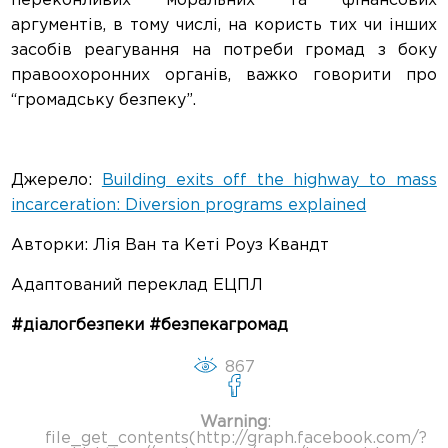
переконливих моральних та фінансових
аргументів, в тому числі, на користь тих чи інших
засобів реагування на потреби громад з боку
правоохоронних органів, важко говорити про
“громадську безпеку”.
Джерело:
Building exits off the highway to mass
incarceration: Diversion programs explained
Авторки
:
Лія
Ван
та
Кеті
Роуз
Квандт
Адаптований переклад ЕЦПЛ
#діалогбезпеки #безпекагромад
867
Warning
:
file_get_contents(http://graph.facebook.com/?