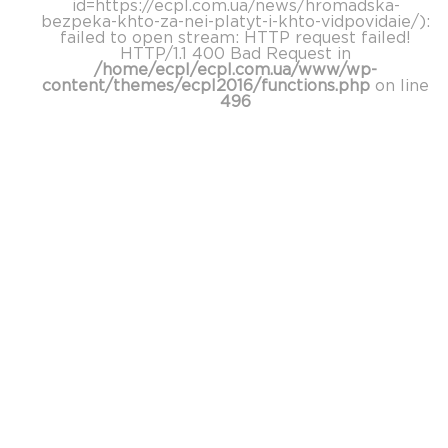
id=https://ecpl.com.ua/news/hromadska-
bezpeka-khto-za-nei-platyt-i-khto-vidpovidaie/):
failed to open stream: HTTP request failed!
HTTP/1.1 400 Bad Request in
/home/ecpl/ecpl.com.ua/www/wp-
content/themes/ecpl2016/functions.php
on line
496