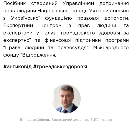
Посібник створений Управлінням дотримання
прав людини Національної поліції України спільно
з Української фундацією правової допомоги,
Експертним центром з прав людини та
експертами у галузі громадського здоров’я за
експертної та фінансової підтримки програми
“Права людини та правосуддя” Міжнародного
фонду “Відродження.
#антиковід #громадськездоров’я
Вячеслав Свірець
,
Виконавчий директор ЕЦПЛ, юрист