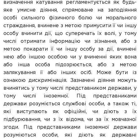
визначення катування регламентується як будь-
яке умисне діяння, спрямоване на заподіяння
особі сильного фізичного болю чи морального
страждання, вчинене з метою примусити її чи іншу
особу вчинити дії, що суперечать їх волі, у тому
числі отримати інформацію чи зізнання, або з
метою покарати її чи іншу особу за дії, вчинені
нею або іншою особою чи у вчиненні яких вона
або інша особа підозрюється, або з метою
залякування її або інших осіб. Може бути із
ознакою дискримінація. Зазначені діяння можуть
вчинятись у тому числі представником держави, у
тому числі іноземної. Під представниками
держави розуміється службові особи, а також ті,
які виступають як офіційні, чи діють з їх
підбурювання, чи з їх відома, чи за їх мовчазної
згоди. Під представниками іноземної держави
розуміються особи, які діють як державні