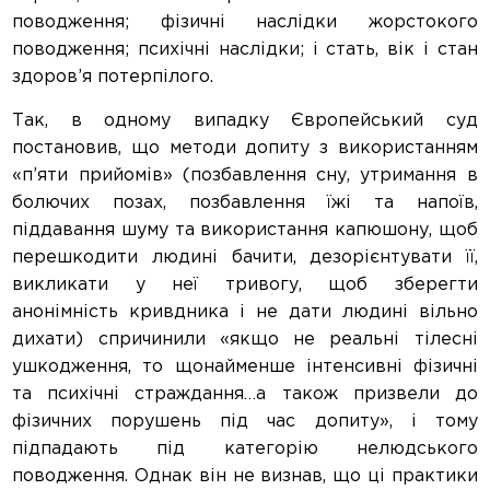
поводження; фізичні наслідки жорстокого
поводження; психічні наслідки; і стать, вік і стан
здоров’я потерпілого.
Так, в одному випадку Європейський суд
постановив, що методи допиту з використанням
«п’яти прийомів» (позбавлення сну, утримання в
болючих позах, позбавлення їжі та напоїв,
піддавання шуму та використання капюшону, щоб
перешкодити людині бачити, дезорієнтувати її,
викликати у неї тривогу, щоб зберегти
анонімність кривдника і не дати людині вільно
дихати) спричинили «якщо не реальні тілесні
ушкодження, то щонайменше інтенсивні фізичні
та психічні страждання…а також призвели до
фізичних порушень під час допиту», і тому
підпадають під категорію нелюдського
поводження. Однак він не визнав, що ці практики