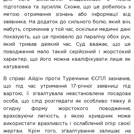
підготовка та зусилля. Схоже, що це робилось з
метою отримання зізнань або інформації від
заявника. На додаток до сильного болю, який він,
мабуть, спричинив у той час, оскільки медичні дані
показують, що це призвело до паралічу обох рук,
який тривав деякий час. Суд вважає, що це
поводження мало такий серйозний і жорстокий
характер, що його можна кваліфікувати лише як
катування.
В справі Айдін проти Туреччини ЄСПЛ зазначив,
що під час утримання 17-річної заявниці під
вартою, її згвалтувала невстановлена посадова
особа, що слід розглядати як особливо тяжку й
огидну форму жорстокого поводження,
враховуючи легкість, з якою кривдник може
використати вразливість і ослаблений опір своєї
жертви. Крім того, зґвалтування залишає на