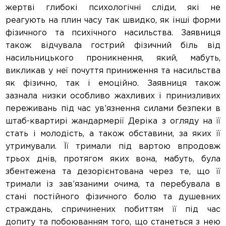
жертві глибокі психологічні сліди, які не
реагують на плин часу так швидко, як інші форми
фізичного та психічного насильства. Заявниця
також відчувала гострий фізичний біль від
насильницького проникнення, який, мабуть,
викликав у неї почуття приниження та насильства
як фізично, так і емоційно. Заявниця також
зазнала низки особливо жахливих і принизливих
переживань під час ув’язнення силами безпеки в
штаб-квартирі жандармерії Деріка з огляду на її
стать і молодість, а також обставини, за яких її
утримували. Її тримали під вартою впродовж
трьох днів, протягом яких вона, мабуть, була
збентежена та дезорієнтована через те, що її
тримали із зав’язаними очима, та перебувала в
стані постійного фізичного болю та душевних
страждань, спричинених побиттям її під час
допиту та побоюванням того, що станеться з нею