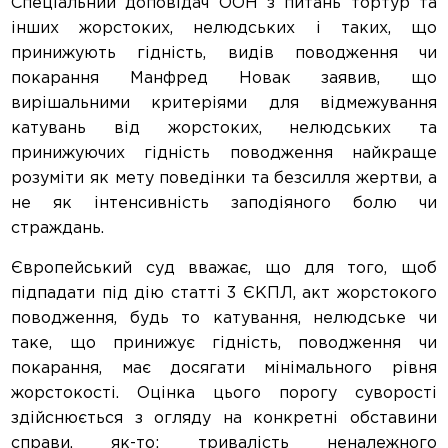
Спеціальний доповідач ООН з питань тортур та
інших жорстоких, нелюдських і таких, що
принижують гідність, видів поводження чи
покарання Манфред Новак заявив, що
вирішальними критеріями для відмежування
катувань від жорстоких, нелюдських та
принижуючих гідність поводження найкраще
розуміти як мету поведінки та безсилля жертви, а
не як інтенсивність заподіяного болю чи
страждань.
Європейський суд вважає, що для того, щоб
підпадати під дію статті 3 ЄКПЛ, акт жорстокого
поводження, будь то катування, нелюдське чи
таке, що принижує гідність, поводження чи
покарання, має досягати мінімального рівня
жорстокості. Оцінка цього порогу суворості
здійснюється з огляду на конкретні обставини
справи, як-то: тривалість неналежного