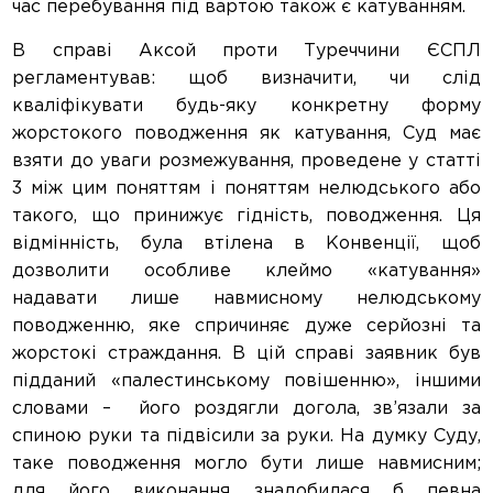
час перебування під вартою також є катуванням.
В справі Аксой проти Туреччини ЄСПЛ
регламентував: щоб визначити, чи слід
кваліфікувати будь-яку конкретну форму
жорстокого поводження як катування, Суд має
взяти до уваги розмежування, проведене у статті
3 між цим поняттям і поняттям нелюдського або
такого, що принижує гідність, поводження. Ця
відмінність, була втілена в Конвенції, щоб
дозволити особливе клеймо «катування»
надавати лише навмисному нелюдському
поводженню, яке спричиняє дуже серйозні та
жорстокі страждання. В цій справі заявник був
підданий «палестинському повішенню», іншими
словами – його роздягли догола, зв’язали за
спиною руки та підвісили за руки. На думку Суду,
таке поводження могло бути лише навмисним;
для його виконання знадобилася б певна