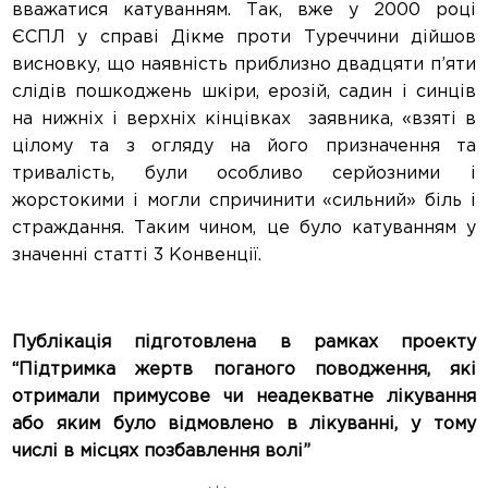
вважатися катуванням. Так, вже у 2000 році
ЄСПЛ у справі Дікме проти Туреччини дійшов
висновку, що наявність приблизно двадцяти п’яти
слідів пошкоджень шкіри, ерозій, садин і синців
на нижніх і верхніх кінцівках заявника, «взяті в
цілому та з огляду на його призначення та
тривалість, були особливо серйозними і
жорстокими і могли спричинити «сильний» біль і
страждання. Таким чином, це було катуванням у
значенні статті 3 Конвенції.
Публікація підготовлена в рамках проекту
“Підтримка жертв поганого поводження, які
отримали примусове чи неадекватне лікування
або яким було відмовлено в лікуванні, у тому
числі в місцях позбавлення волі”