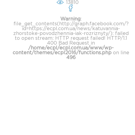
13810
Warning
:
file_get_contents(http://graph.facebook.com/?
id=https://ecpl.com.ua/news/katuvannia-
zhorstoke-povodzhennia-iak-rozriznyty/): failed
to open stream: HTTP request failed! HTTP/1.1
400 Bad Request in
/home/ecpl/ecpl.com.ua/www/wp-
content/themes/ecpl2016/functions.php
on line
496