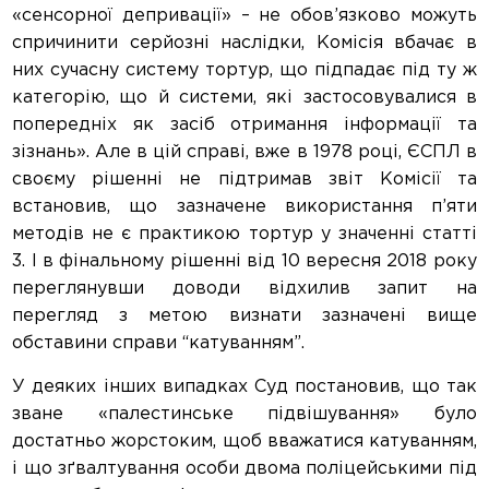
«сенсорної депривації» – не обов’язково можуть
спричинити серйозні наслідки, Комісія вбачає в
них сучасну систему тортур, що підпадає під ту ж
категорію, що й системи, які застосовувалися в
попередніх як засіб отримання інформації та
зізнань». Але в цій справі, вже в 1978 році, ЄСПЛ в
своєму рішенні не підтримав звіт Комісії та
встановив, що зазначене використання п’яти
методів не є практикою тортур у значенні статті
3. І в фінальному рішенні від 10 вересня 2018 року
переглянувши доводи відхилив запит на
перегляд з метою визнати зазначені вище
обставини справи “катуванням”.
У деяких інших випадках Суд постановив, що так
зване «палестинське підвішування» було
достатньо жорстоким, щоб вважатися катуванням,
і що зґвалтування особи двома поліцейськими під