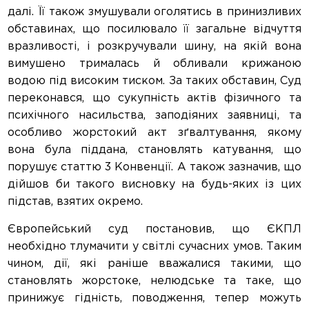
далі. Її також змушували оголятись в принизливих
обставинах, що посилювало її загальне відчуття
вразливості, і розкручували шину, на якій вона
вимушено трималась й обливали крижаною
водою під високим тиском. За таких обставин, Суд
переконався, що сукупність актів фізичного та
психічного насильства, заподіяних заявниці, та
особливо жорстокий акт зґвалтування, якому
вона була піддана, становлять катування, що
порушує статтю 3 Конвенції. А також зазначив, що
дійшов би такого висновку на будь-яких із цих
підстав, взятих окремо.
Європейський суд постановив, що ЄКПЛ
необхідно тлумачити у світлі сучасних умов. Таким
чином, дії, які раніше вважалися такими, що
становлять жорстоке, нелюдське та таке, що
принижує гідність, поводження, тепер можуть