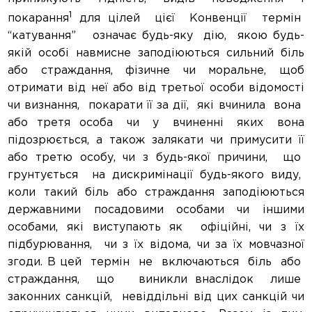
1
покарання
для цілей цієї Конвенції термін
“катування” означає будь-яку дію, якою будь-
якій особі навмисне заподіюються сильний біль
або страждання, фізичне чи моральне, щоб
отримати від неї або від третьої особи відомості
чи визнання, покарати її за дії, які вчинила вона
або третя особа чи у вчиненні яких вона
підозрюється, а також залякати чи примусити її
або третю особу, чи з будь-якої причини, що
грунтується на дискримінації будь-якого виду,
коли такий біль або страждання заподіюються
державними посадовими особами чи іншими
особами, які виступають як офіційні, чи з їх
підбурювання, чи з їх відома, чи за їх мовчазної
згоди. В цей термін не включаються біль або
страждання, що виникли внаслідок лише
законних санкцій, невіддільні від цих санкцій чи