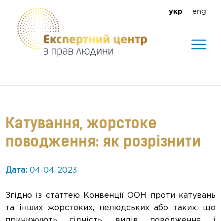
eng
укр
Допомагаємо створити безпечне
середовище для кожного
Катування, жорстоке
поводження: як розрізнити
Дата:
04-04-2023
Згідно із статтею Конвенції ООН проти катувань
та інших жорстоких, нелюдських або таких, що
принижують гідність, видів поводження і