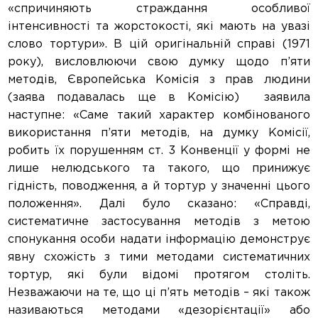
«спричиняють страждання особливої
інтенсивності та жорстокості, які мають на увазі
слово тортури». В цій оригінальній справі (1971
року), висловлюючи свою думку щодо п’яти
методів, Європейська Комісія з прав людини
(заява подавалась ще в Комісію) заявила
наступне: «Саме такий характер комбінованого
використання п’яти методів, на думку Комісії,
робить їх порушенням ст. 3 Конвенції у формі не
лише нелюдського та такого, що принижує
гідність, поводження, а й тортур у значенні цього
положення». Далі було сказано: «Справді,
систематичне застосування методів з метою
спонукання особи надати інформацію демонструє
явну схожість з тими методами систематичних
тортур, які були відомі протягом століть.
Незважаючи на те, що ці п’ять методів – які також
називаються методами «дезорієнтації» або