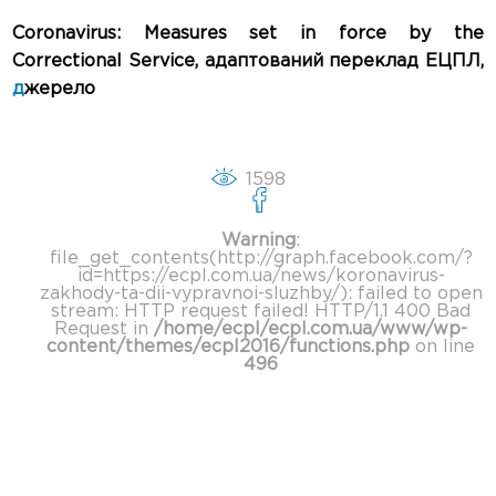
Coronavirus: Measures set in force by the
Correctional Service, адаптований переклад ЕЦПЛ,
д
жерело
1598
Warning
:
file_get_contents(http://graph.facebook.com/?
id=https://ecpl.com.ua/news/koronavirus-
zakhody-ta-dii-vypravnoi-sluzhby/): failed to open
stream: HTTP request failed! HTTP/1.1 400 Bad
Request in
/home/ecpl/ecpl.com.ua/www/wp-
content/themes/ecpl2016/functions.php
on line
496