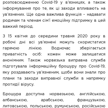
розповсюдженню Covid-19 у в’язницях, а також
інформування про те, як ці заходи впливають на
ув’язнених. Ще одна важлива функція – надавати
родичам та членам сім’ї емоційну підтримку в цей
важкий період.
З 15 квітня до середини травня 2020 року в
робочі дні всі ув’язнені можуть скористатися
гарячою лінією. Водночас зберігається
приватність осіб: кожен може залишатися
анонімним. Також норвезька виправна служба
підготувала інформаційну брошуру про Covid-19,
яку роздавають ув’язненим, щоби вони знали про
плани та заходи виправної служби в напрямку
протидії вірусу.
Брошура доступна норвезькою, англійською,
албанською, арабською, французькою,
литовською, польською, румунською, російською