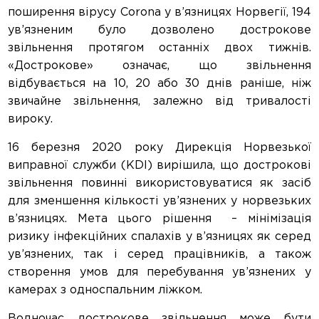
поширення вірусу Corona у в’язницях Норвегії, 194
ув’язненим було дозволено дострокове
звільнення протягом останніх двох тижнів.
«Дострокове» означає, що звільнення
відбувається на 10, 20 або 30 днів раніше, ніж
звичайне звільнення, залежно від тривалості
вироку.
16 березня 2020 року Дирекція Норвезької
виправної служби (KDI) вирішила, що дострокові
звільнення повинні використовуватися як засіб
для зменшення кількості ув’язнених у норвезьких
в’язницях. Мета цього рішення – мінімізація
ризику інфекційних спалахів у в’язницях як серед
ув’язнених, так і серед працівників, а також
створення умов для перебування ув’язнених у
камерах з односпальним ліжком.
Водночас дострокове звільнення може бути