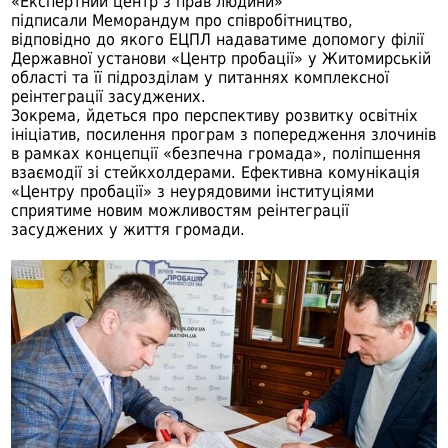
«Експертний центр з прав людини»
підписали Меморандум про співробітництво,
відповідно до якого ЕЦПЛ надаватиме допомогу філії
Державної установи «Центр пробації» у Житомирській
області та її підрозділам у питаннях комплексної
реінтеграції засуджених.
Зокрема, йдеться про перспективу розвитку освітніх
ініціатив, посилення програм з попередження злочинів
в рамках концепції «безпечна громада», поліпшення
взаємодії зі стейкхолдерами. Ефективна комунікація
«Центру пробації» з неурядовими інституціями
сприятиме новим можливостям реінтеграції
засуджених у життя громади.