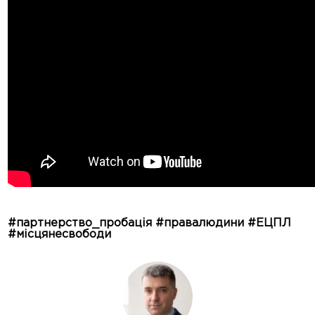
#партнерство_пробація #правалюдини #ЕЦПЛ
#місцянесвободи