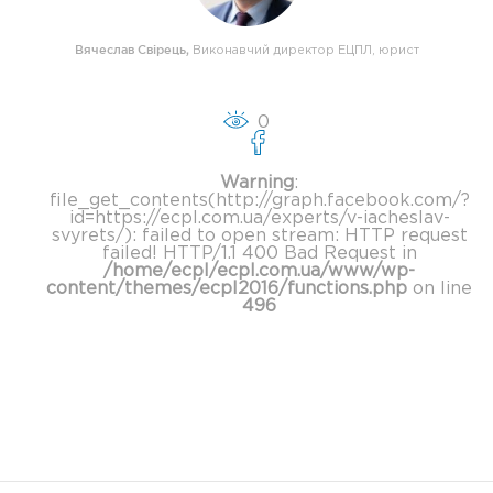
Вячеслав Свірець
,
Виконавчий директор ЕЦПЛ, юрист
0
Warning
:
file_get_contents(http://graph.facebook.com/?
id=https://ecpl.com.ua/experts/v-iacheslav-
svyrets/): failed to open stream: HTTP request
failed! HTTP/1.1 400 Bad Request in
/home/ecpl/ecpl.com.ua/www/wp-
content/themes/ecpl2016/functions.php
on line
496