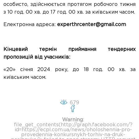
особисто, здійснюється протягом робочого тижня
з 10 год. 00 хв. до 17 год. 00 хв. за київським часом.
Електронна адреса:
experthrcenter@gmail.com
Кінцевий термін приймання тендерних
пропозицій від учасників:
«20» січня 2024 року, до 18 год. 00 хв. за
київським часом.
679
Warning
:
file_get_contents(http://graph.facebook.com/?
id=https://ecpl.com.ua/news/oholoshennia-pro-
provedennia-konkursnykh-torhiv-na-druk-