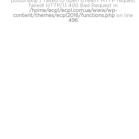
posibnyka/): failed to open stream: HTTP request
failed! HTTP/1.1 400 Bad Request in
/home/ecpl/ecpl.com.ua/www/wp-
content/themes/ecpl2016/functions.php
on line
496