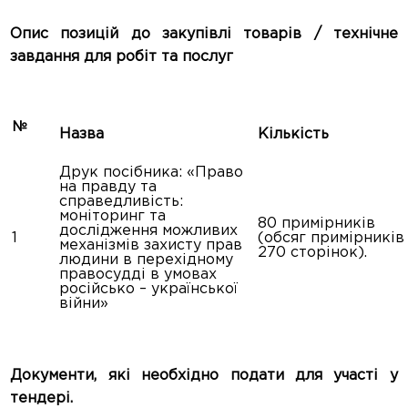
Опис пози
цій до закупівлі товарів / технічне
завдання для робіт та послуг
№
Назва
Кількість
Друк посібника: «Право
на правду та
справедливість:
моніторинг та
80 примірників
дослідження можливих
1
(обсяг примірників
механізмів захисту прав
270 сторінок).
людини в перехідному
правосудді в умовах
російсько – української
війни»
Документи,
які необхідно подати для участі у
тендері.