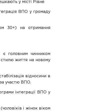
ешкають у місті Рівне
нтеграція ВПО у громаду
ком 30+) на отримання
 є головним чинником
о стилю життя на новому
стабілізація відносини в
 за участю ВПО.
ограми інтеграції ВПО у
(чоловіків і жінок віком