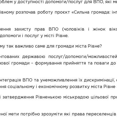
облем у доступності допомоги/послуг для ВПО, які м
івному розпочав роботу проєкт «Сильна громада: і
чення захисту прав ВПО (чоловіків і жінок ві
помоги і послуг у місті Рівне.
ому так важливо саме для громади міста Рівне?
нтованих державою послуг/допомоги/можливостей
 нової громади – формування прийняття та поваги д
інтеграція ВПО та унеможливлення їх дискримінації, 
ня соціальному і економічному розвитку міста Рівне
 і затвердження Рівненькою міськрадою цільової пр
ої мети потрібно зрозуміти які права переселенців 