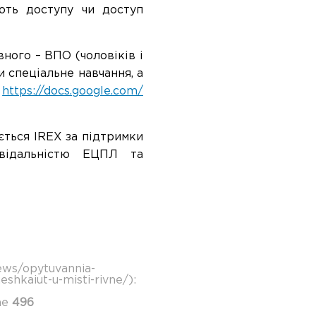
ють доступу чи доступ
ного – ВПО (чоловіків і
 спеціальне навчання, а
м
https://docs.google.com/
ється IREX за підтримки
овідальністю ЕЦПЛ та
news/opytuvannia-
hkaiut-u-misti-rivne/):
ne
496