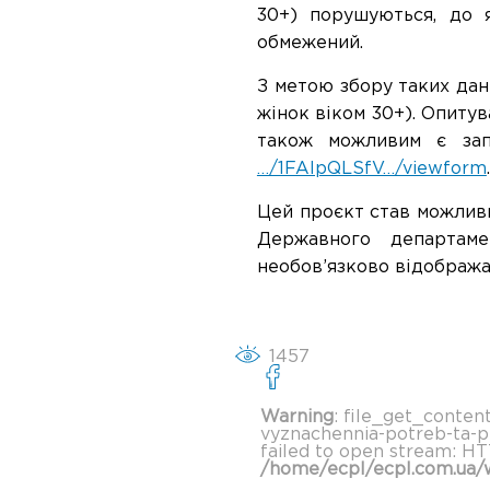
30+) порушуються, до 
обмежений.
З метою збору таких дан
жінок віком 30+). Опиту
також можливим є зап
…/1FAIpQLSfV…/viewform
.
Цей проєкт став можлив
Державного департам
необов’язково відображ
1457
Warning
: file_get_conten
vyznachennia-potreb-ta-p
failed to open stream: HT
/home/ecpl/ecpl.com.ua/