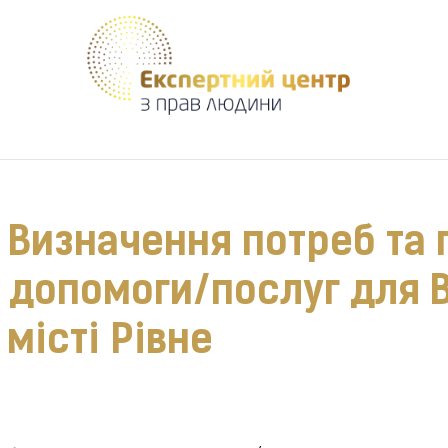
Допомагаємо створити безпечне середовище для кожного
 Визначення потреб та
 допомоги/послуг для В
місті Рівне