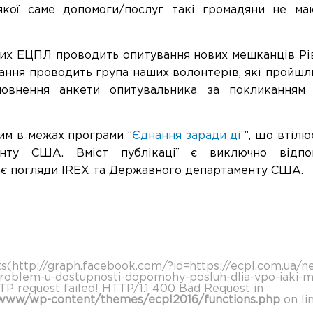
якої саме допомоги/послуг такі громадяни не ма
их ЕЦПЛ проводить опитування нових мешканців Рів
вання проводить група наших волонтерів, які пройшли
овнення анкети опитувальника за покликання
им в межах програми “
Єднання заради дії
”, що втілю
енту США. Вміст публікації є виключно відп
ає погляди IREX та Державного департаменту США.
ts(http://graph.facebook.com/?id=https://ecpl.com.ua/
roblem-u-dostupnosti-dopomohy-posluh-dlia-vpo-iaki-mes
TP request failed! HTTP/1.1 400 Bad Request in
www/wp-content/themes/ecpl2016/functions.php
on li