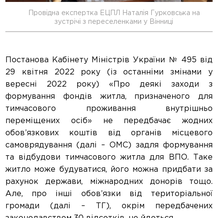
Провідна експертка ЕЦПЛ Наталія Гурковська на
зустрічі з переселенками у Вінниці
Постанова Кабінету Міністрів України № 495 від
29 квітня 2022 року (із останніми змінами у
вересні 2022 року) «Про деякі заходи з
формування фондів житла, призначеного для
тимчасового проживання внутрішньо
переміщених осіб» не передбачає жодних
обов’язкових коштів від органів місцевого
самоврядування (далі – ОМС) задля формування
та відбудови тимчасового житла для ВПО. Таке
житло може будуватися, його можна придбати за
рахунок держави, міжнародних донорів тощо.
Але, про інші обов’язки від територіальної
громади (далі – ТГ), окрім передбачених