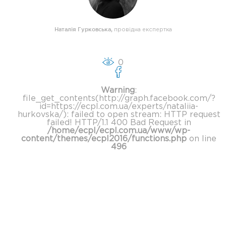
Наталія Гурковська
,
провідна експертка
0
Warning
:
file_get_contents(http://graph.facebook.com/?
id=https://ecpl.com.ua/experts/nataliia-
hurkovska/): failed to open stream: HTTP request
failed! HTTP/1.1 400 Bad Request in
/home/ecpl/ecpl.com.ua/www/wp-
content/themes/ecpl2016/functions.php
on line
496