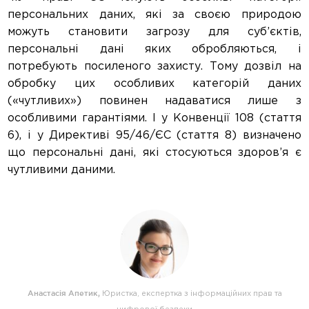
персональних даних, які за своєю природою
можуть становити загрозу для суб’єктів,
персональні дані яких обробляються, і
потребують посиленого захисту. Тому дозвіл на
обробку цих особливих категорій даних
(«чутливих») повинен надаватися лише з
особливими гарантіями. І у Конвенції 108 (стаття
6), і у Директиві 95/46/ЄС (стаття 8) визначено
що персональні дані, які стосуються здоров’я є
чутливими даними.
Анастасія Апетик
,
Юристка, експертка з інформаційних прав та