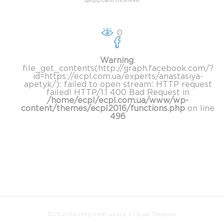
цифрової безпеки
0
Warning
:
file_get_contents(http://graph.facebook.com/?
id=https://ecpl.com.ua/experts/anastasiya-
apetyk/): failed to open stream: HTTP request
failed! HTTP/1.1 400 Bad Request in
/home/ecpl/ecpl.com.ua/www/wp-
content/themes/ecpl2016/functions.php
on line
496
©2021 Експертний центр з Прав Людини