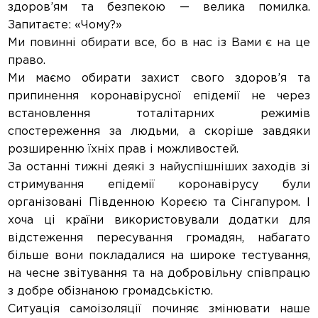
здоров’ям та безпекою — велика помилка.
Запитаєте: «Чому?»
Ми повинні обирати все, бо в нас із Вами є на це
право.
Ми маємо обирати захист свого здоров’я та
припинення коронавірусної епідемії не через
встановлення тоталітарних режимів
спостереження за людьми, а скоріше завдяки
розширенню їхніх прав і можливостей.
За останні тижні деякі з найуспішніших заходів зі
стримування епідемії коронавірусу були
організовані Південною Кореєю та Сінгапуром. І
хоча ці країни використовували додатки для
відстеження пересування громадян, набагато
більше вони покладалися на широке тестування,
на чесне звітування та на добровільну співпрацю
з добре обізнаною громадськістю.
Ситуація самоізоляції починяє змінювати наше