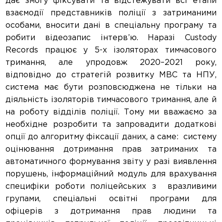
дає змогу фіксувати та відстежувати всі етапи
взаємодії представників поліції з затриманими
особами, вносити дані в спеціальну програму та
робити відеозапис інтерв’ю. Наразі Custody
Records працює у 5-х ізоляторах тимчасового
тримання, але упродовж 2020–2021 року,
відповідно до стратегій розвитку МВС та НПУ,
система має бути розповсюджена не тільки на
діяльність ізоляторів тимчасового тримання, але й
на роботу відділів поліції. Тому ми вважаємо за
необхідне розробити та запровадити додаткові
опції до алгоритму фіксації даних, а саме: cистему
оцінювання дотримання прав затриманих та
автоматичного формування звіту у разі виявлення
порушень, інформаційний модуль для врахування
специфіки роботи поліцейських з вразливими
групами, спеціальні освітні програми для
офіцерів з дотримання прав людини та