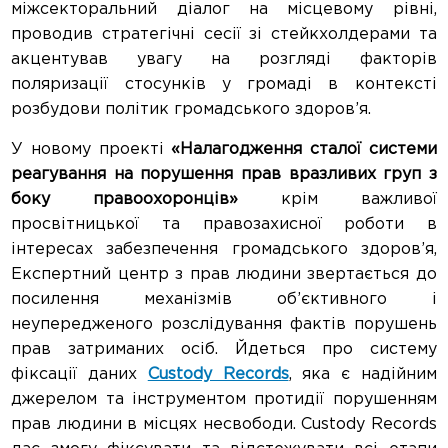
міжсекторальний діалог на місцевому рівні,
проводив стратегічні сесії зі стейкхолдерами та
акцентував увагу на розгляді факторів
поляризації стосунків у громаді в контексті
розбудови політик громадського здоров’я.
У новому проекті
«Налагодження сталої системи
реагування на порушення прав вразливих груп з
боку правоохоронців»
крім важливої
просвітницької та правозахисної роботи в
інтересах забезпечення громадського здоров’я,
Експертний центр з прав людини звертається до
посилення механізмів об’єктивного і
неупередженого розслідування фактів порушень
прав затриманих осіб. Йдеться про систему
фіксації даних
Custody Records
, яка є надійним
джерелом та інструментом протидії порушенням
прав людини в місцях несвободи. Custody Records