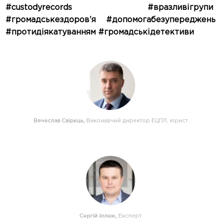
#custodyrecords #вразливігрупи
#громадськездоров’я #допомогабезупереджень
#протидіякатуванням #громадськідетективи
Вячеслав Свірець
,
Виконавчий директор ЕЦПЛ, юрист
Сергій Іллюк
,
Експерт