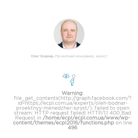
Олег Боднар
,
Проектний менеджер, юрист
0
Warning
:
file_get_contents(http://graph.facebook.com/?
id=https://ecpl.com.ua/experts/oleh-bodnar-
proektnyy-menedzher-iuryst/): failed to open
stream: HTTP request failed! HTTP/1.1 400 Bad
Request in
/home/ecpl/ecpl.com.ua/www/wp-
content/themes/ecpl2016/functions.php
on line
496