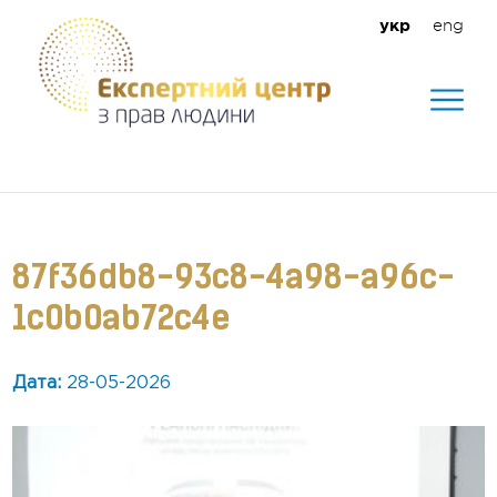
eng
укр
Допомагаємо створити безпечне
середовище для кожного
87f36db8-93c8-4a98-a96c-
1c0b0ab72c4e
Дата:
28-05-2026