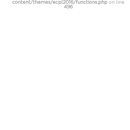
content/themes/ecpl2016/functions.php
on line
496