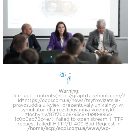
0
Warning
:
file_get_contents(http://graph.facebook.com/?
id=https://ecpl.com.ua/news/tsyfrovizatsiia-
pravosuddia-u-kyievi-prezentuvaly-unikalnyy-vr-
symuliator-dlia-rozsliduvannia-voiennykh-
zlochyniv/87f36db8-93c8-4a98-a96c-
1c0b0ab72c4e/): failed to open stream: HTTP
request failed! HTTP/1.1 400 Bad Request in
/home/ecpl/ecpl.com.ua/www/wp-