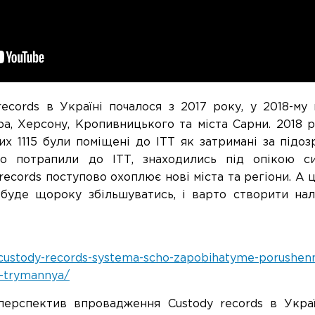
ecords в Україні почалося з 2017 року, у 2018-му 
а, Херсону, Кропивницького та міста Сарни. 2018 р
их 1115 були поміщені до ІТТ як затримані за підоз
о потрапили до ІТТ, знаходились під опікою сис
ecords поступово охоплює нові міста та регіони. А ц
 буде щороку збільшуватись, і варто створити нал
/custody-records-systema-scho-zapobihatyme-porushenn
o-trymannya/
перспектив впровадження Custody records в Україн