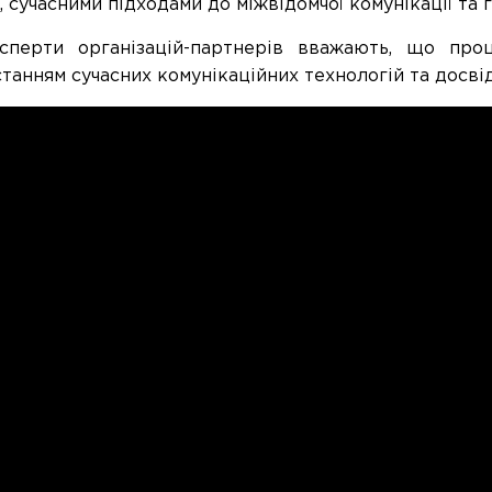
, сучасними підходами до міжвідомчої комунікації та 
перти організацій-партнерів вважають, що про
танням сучасних комунікаційних технологій та досвід