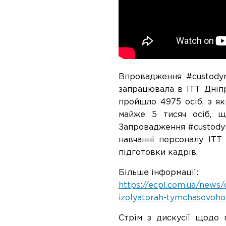
Впровадження #custodyr
запрацювала в ІТТ Дніпр
пройшло 4975 осіб, з як
майже 5 тисяч осіб, щ
Запровадження #custodyr
навчанні персоналу ITT
підготовки кадрів.
Більше інформації:
https://ecpl.com.ua/news
izolyatorah-tymchasovoh
Стрім з дискусії щодо 