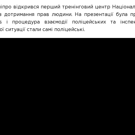
Дніпро відкрився перший тренінговий центр Національ
 з дотримання прав людини. На презентації була 
s і процедура взаємодії поліцейських та інспек
ї ситуації стали самі поліцейські.