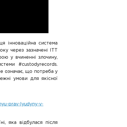
ця інноваційна система
оку через зазначені ІТТ
рою у вчиненні злочину,
теми #custodyrecords.
е означає, що потреба у
ежні умови для якісної
yu-prav-lyudyny-v-
і, яка відбулася після