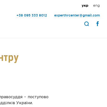
eng
укр
+38 095 333 8012
experthrcenter@gmail.com
нтру
правосуддя – поступово
дділків України.