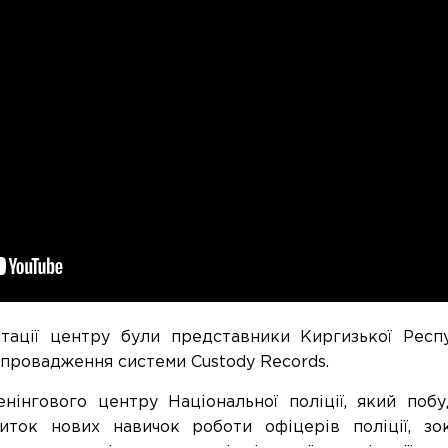
тації центру були представники Киргизької Респу
впровадження системи Custody Records.
нінгового центру Національної поліції, який поб
виток нових навичок роботи офіцерів поліції, зо