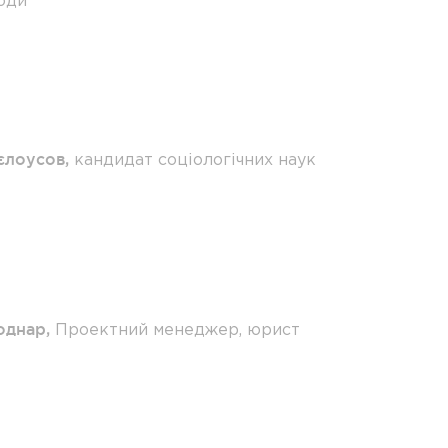
оди"
єлоусов
,
кандидат соціологічних наук
однар
,
Проектний менеджер, юрист