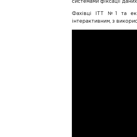
системами фіксації даних
Фахівці ІТТ №1 та екс
інтерактивним, з викорис