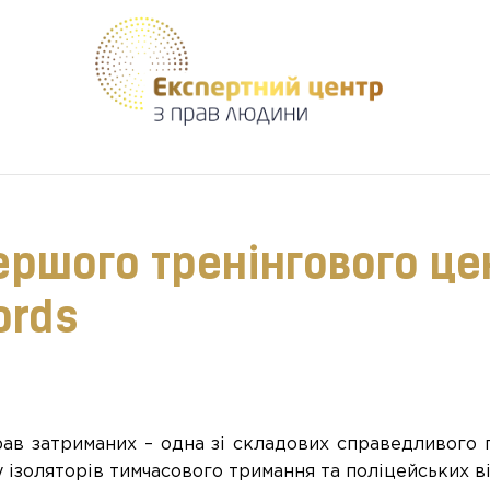
Допомагаємо створити безпечне середовище для кожного
ершого тренінгового це
ords
рав затриманих – одна зі складових справедливого 
ізоляторів тимчасового тримання та поліцейських ві