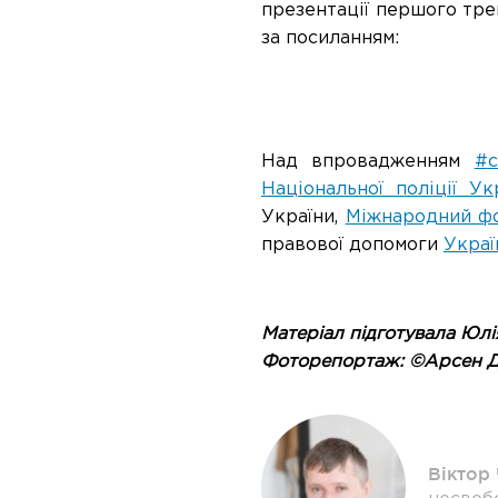
презентації першого тре
за посиланням:
Над впровадженням
#
c
Національної поліції У
України,
Міжнародний ф
правової допомоги
Украї
Матеріал підготувала Юлі
Фоторепортаж: ©Арсен Д
Віктор