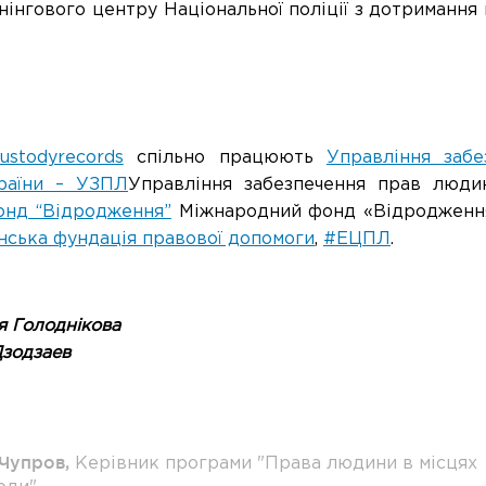
нінгового центру Національної поліції з дотримання 
ustodyrecords
спільно працюють
Управління заб
країни – УЗПЛ
Управління забезпечення прав людин
онд “Відродження”
Міжнародний фонд «Відродження
нська фундація правової допомоги
,
#
ЕЦПЛ
.
я Голоднікова
зодзаев
 Чупров
,
Керівник програми "Права людини в місцях