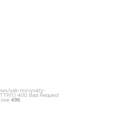
news/yak-rozvyvaty-
HTTP/1.1 400 Bad Request
line
496