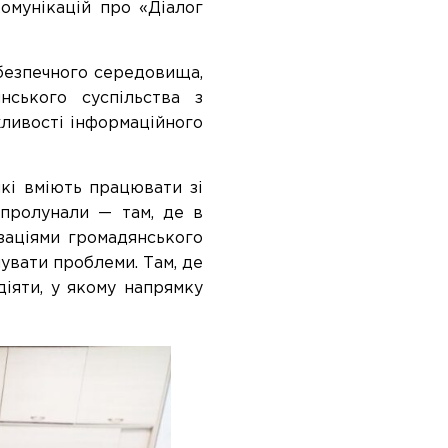
омунікацій про «Діалог
езпечного
середовища,
нського суспільства
з
ливості інформаційного
які вміють працювати зі
 пролунали — там, де в
заціями
громадянського
увати проблем
и. Там, де
іяти, у якому
напрямку