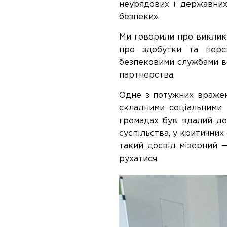
неурядових і державних
безпеки».
Ми говорили про виклик
про здобутки та пер
безпековими службами в
партнерства.
Одне з потужних вражень
складними соціальними 
громадах був вдалий
до
суспільства,
у критичних 
такий
досвід
мізерний —
рухатися.