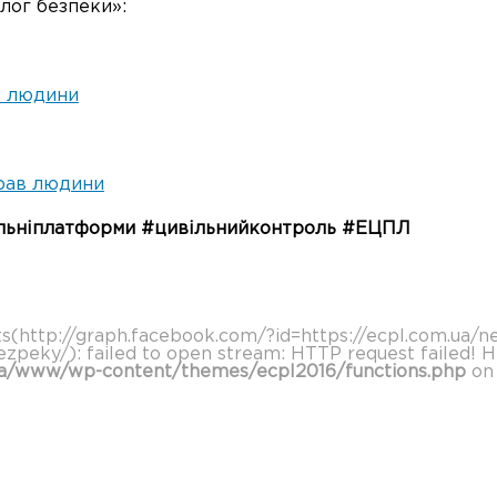
лог безпеки»:
в людини
прав людини
альніплатформи #цивільнийконтроль #ЕЦПЛ
ts(http://graph.facebook.com/?id=https://ecpl.com.ua/
ezpeky/): failed to open stream: HTTP request failed! 
ua/www/wp-content/themes/ecpl2016/functions.php
on 