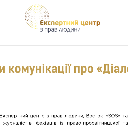
Допомагаємо створити безпечне середовище для кожного
и комунікації про «Діал
 Експертний центр з прав людини, Восток «SOS» та 
журналістів, фахівців із право-просвітницької т