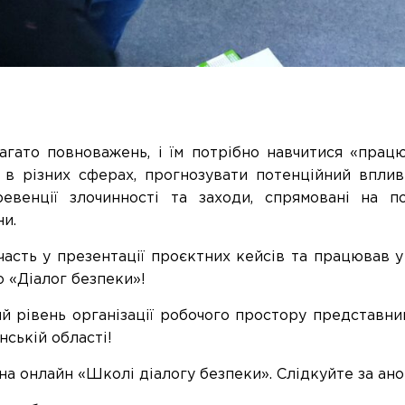
агато повноважень, і їм потрібно навчитися «прац
 в різних сферах, прогнозувати потенційний вплив 
евенції злочинності та заходи, спрямовані на п
ни.
часть у презентації
проєкт
них кейсів та працював у
о «Діалог безпеки»!
 рівень організації
робочого
простору представни
нській
області!
на
онлайн
«Школі діалогу безпеки». Слідкуйте за ан