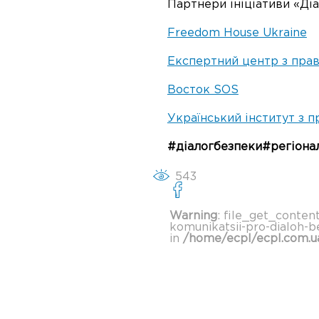
Партнери ініціативи «Діа
Freedom House Ukraine
Експертний центр з пра
Восток SOS
Український інститут з 
#діалогбезпеки#регіон
543
Warning
: file_get_conten
komunikatsii-pro-dialoh-b
in
/home/ecpl/ecpl.com.