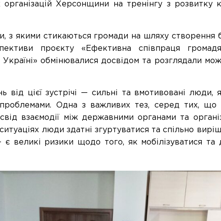
 організацій Херсонщини на тренінгу з розвитку к
и, з якими стикаються громади на шляху створення
б
спективи
проєкт
у «Ефективна співпраця
громадя
 Україні» обмінювалися
досвідом
та розглядали мож
 від цієї зустрічі — сильні та вмотивовані люди, 
проблемами. Одна з важливих тез,
серед
тих, що
свід
взаємодії між державними органами та органі
ситуаціях люди
здатні
згуртуватися та спільно
виріш
 є великі ризики щодо того, як мобілізуватися та д