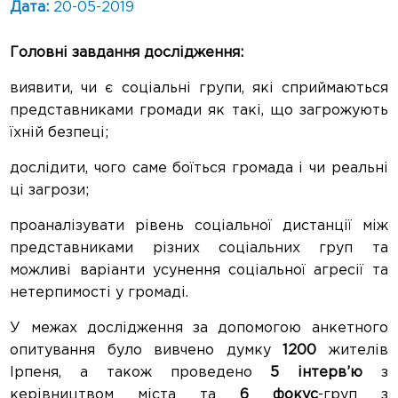
Дата:
20-05-2019
Головні завдання дослідження:
виявити, чи є соціальні групи, які сприймаються
представниками громади як такі, що загрожують
їхній безпеці;
дослідити, чого саме боїться громада і чи реальні
ці загрози;
проаналізувати рівень соціальної дистанції між
представниками різних соціальних груп та
можливі варіанти усунення соціальної агресії та
нетерпимості у громаді.
У межах дослідження за допомогою анкетного
опитування було вивчено думку
1200
жителів
Ірпеня, а також проведено
5 інтерв’ю
з
керівництвом міста та
6 фокус
-груп з