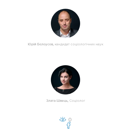
Юрій Бєлоусов
,
кандидат соціологічних наук
Злата Швець
,
Cоціолог
0