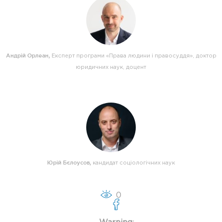
Андрій Орлеан
,
Експерт програми «Права людини і правосуддя», доктор
юридичних наук, доцент
Юрій Бєлоусов
,
кандидат соціологічних наук
0