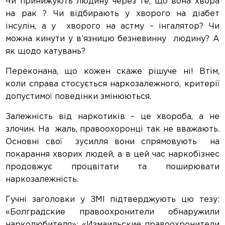
Чи принижують людину через те, що вона хвора
на рак ? Чи відбирають у хворого на діабет
інсулін, а у хворого на астму – інгалятор? Чи
можна кинути у в’язницю безневинну людину? А
як щодо катувань?
Переконана, що кожен скаже рішуче ні! Втім,
коли справа стосується наркозалежного, критерії
допустимої поведінки змінюються.
Залежність від наркотиків – це хвороба, а не
злочин. На жаль, правоохоронці так не вважають.
Основні свої зусилля вони спрямовують на
покарання хворих людей, а в цей час наркобізнес
продовжує процвітати та поширювати
наркозалежність.
Гучні заголовки у ЗМІ підтверджують цю тезу:
«Болградские правоохронители обнаружили
нарколюбителя»; «Измаильские правоохронители