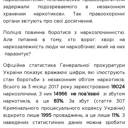
задержали подозреваемого в незаконном
хранении наркотиков». Так правоохоронні
органи звітують про свої досягнення.
Поліція повинна боротися з наркозлочинністю.
Але питання в тому, хто ворог: хворі на
наркозалежність люди чи наркобізнес який на них
паразитує?
Офіційна статистика Генеральної прокуратури
України показує вражаючі цифри, які ілюструють
стан боротьби з незаконним обігом наркотиків.
Всього за 3 місяці 2017 року зареєстровано
18024
наркозлочини. З них
14966
не пов’язані
зі збутом
наркотиків, а це
83%.
За збут (стаття 307
Кримінального процесуального кодексу України)
відкрито лише
1995
проваджень, а це лише
11%.
З
наведених статистичних даних можна зробити