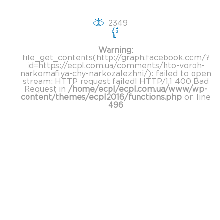
2349
Warning
:
file_get_contents(http://graph.facebook.com/?
id=https://ecpl.com.ua/comments/hto-voroh-
narkomafiya-chy-narkozalezhni/): failed to open
stream: HTTP request failed! HTTP/1.1 400 Bad
Request in
/home/ecpl/ecpl.com.ua/www/wp-
content/themes/ecpl2016/functions.php
on line
496