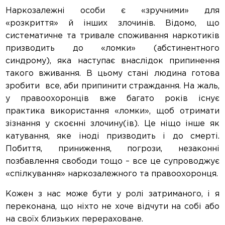
Наркозалежні особи є «зручними» для
«розкриття» й інших злочинів. Відомо, що
систематичне та тривале споживання наркотиків
призводить до «ломки» (абстинентного
синдрому), яка наступає внаслідок припинення
такого вживання. В цьому стані людина готова
зробити все, аби припинити страждання. На жаль,
у правоохоронців вже багато років існує
практика використання «ломки», щоб отримати
зізнання у скоєнні злочину(ів). Це ніщо інше як
катування, яке іноді призводить і до смерті.
Побиття, приниження, погрози, незаконні
позбавлення свободи тощо – все це супроводжує
«спілкування» наркозалежного та правоохоронця.
Кожен з нас може бути у ролі затриманого, і я
переконана, що ніхто не хоче відчути на собі або
на своїх близьких перераховане.