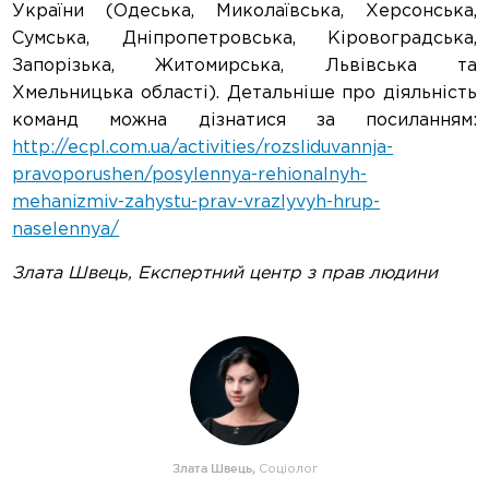
України (Одеська, Миколаївська, Херсонська,
Сумська, Дніпропетровська, Кіровоградська,
Запорізька, Житомирська, Львівська та
Хмельницька області). Детальніше про діяльність
команд можна дізнатися за посиланням:
http://ecpl.com.ua/activities/rozsliduvannja-
pravoporushen/posylennya-rehionalnyh-
mehanizmiv-zahystu-prav-vrazlyvyh-hrup-
naselennya/
Злата Швець, Експертний центр з прав людини
Злата Швець
,
Cоціолог