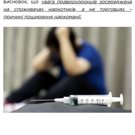
висновок, що
увага правоохоронців зосереджена
на споживачах наркотиків, а не торговцях –
причині поширення наркоманії.