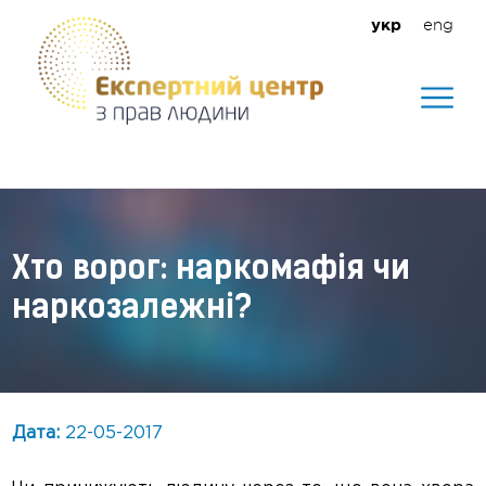
eng
укр
Допомагаємо створити безпечне
середовище для кожного
Хто ворог: наркомафія чи
наркозалежні?
Дата:
22-05-2017