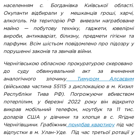
населенням с. Богданівка Київської області.
Окупанти відбирали у мешканців гроші, харчі,
алкоголь. На територію РФ вивезли награбоване
майно — побутову техніку, гаджети, ювелірні
вироби, антикваріат, білизну, предмети гігієни та
парфуми. Всім шістьом повідомлено про підозру у
порушенні законів та звичаїв війни.
Чернігівською обласною прокуратурою скеровано
до суду обвинувальний акт за вчинення
аналогічного злочину
Тимуром Алсаєвим
(військова частина 55115 з дислокацією в м. Кизил
Республіки Тива РФ). Погрожуючи вбивством
потерпілим, у березні 2022 року він відкрито
викрав мобільний телефон, ноутбук та 11 тис.
доларів США у дівчини та хлопця в с. Ягідне
Чернігівщини. Грабіжник
придбав квартиру
під час
відпустки в м. Улан-Уде. Під час третьої ротації у