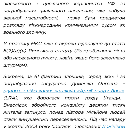
військового і цивільного керівництва РФ за
пограбування цивільного населення, яке набуло
великої масштабності, може бути предметом
розгляду Міжнародним кримінальним судом як
воєнного злочину.
У практиці МКС вже є вироки відповідно до статті
8(2)(e)(v) Римського статуту (Розграбування міста
або населеного пункту, навіть якщо його захоплено
штурмом).
Зокрема, за 61 фактами злочинів, серед яких і за
пограбування засуджено Доменіка Онгвена –
одного з військових ватажків «Армії опору бога»
(LRA), яка боролася проти уряду Уганди.
Внаслідок збройного конфлікту десятки тисяч
жителів загинуло, понад півтора мільйона людей
стали вимушеними переселенцями. Під час нападу
у жовтні 2003 року бригади, очолюваної
Домініком