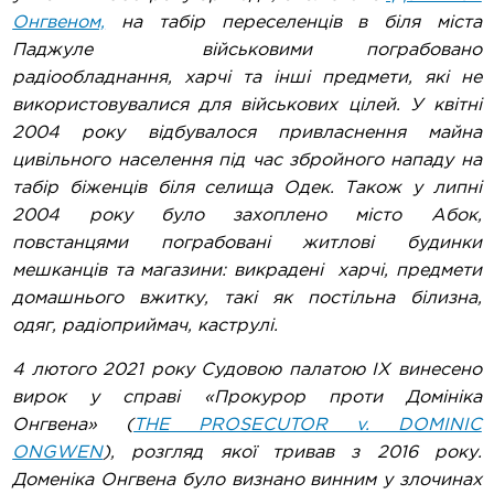
Онгвеном,
на табір переселенців в біля міста
Паджуле військовими пограбовано
радіообладнання, харчі та інші предмети, які не
використовувалися для військових цілей. У квітні
2004 року відбувалося привласнення майна
цивільного населення під час збройного нападу на
табір біженців біля селища Одек. Також у липні
2004 року було захоплено місто Абок,
повстанцями пограбовані житлові будинки
мешканців та магазини: викрадені харчі, предмети
домашнього вжитку, такі як постільна білизна,
одяг, радіоприймач, каструлі.
4 лютого 2021 року Судовою палатою IX винесено
вирок у справі «Прокурор проти Домініка
Онгвена» (
THE PROSECUTOR v. DOMINIC
ONGWEN
), розгляд якої тривав з 2016 року.
Доменіка Онгвена було визнано винним у злочинах