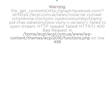
Warning
:
file_get_contents(http://graph.facebook.com/?
id=https://ecpl.com.ua/news/rosiia-ne-vyznaie-
vchynennia-zlochyniv-viyskovosluzhbovtsiamy-
pid-chas-zaharbnytskoi-viyny-v-ukraini/): failed to
open stream: HTTP request failed! HTTP/1.1 400
Bad Request in
/home/ecpl/ecpl.com.ua/www/wp-
content/themes/ecpl2016/functions.php
on line
496