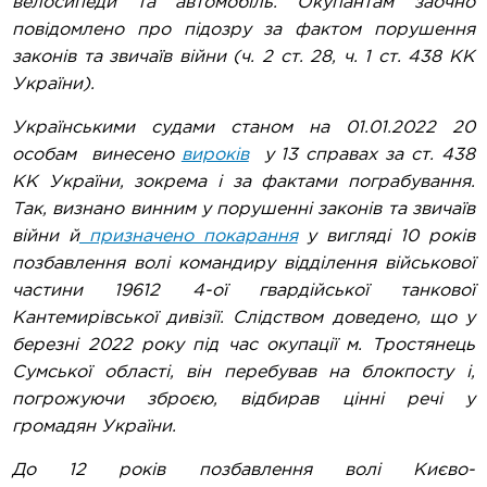
велосипеди та автомобіль. Окупантам заочно
повідомлено про підозру за фактом порушення
законів та звичаїв війни (ч. 2 ст. 28, ч. 1 ст. 438 КК
України).
Українськими судами станом на 01.01.2022 20
особам винесено
вироків
у 13 справах за ст. 438
КК України, зокрема і за фактами пограбування.
Так, визнано винним у порушенні законів та звичаїв
війни й
призначено покарання
у вигляді 10 років
позбавлення волі командиру відділення військової
частини 19612 4-ої гвардійської танкової
Кантемирівської дивізії. Слідством доведено, що у
березні 2022 року під час окупації м. Тростянець
Сумської області, він перебував на блокпосту і,
погрожуючи зброєю, відбирав цінні речі у
громадян України.
До 12 років позбавлення волі Києво-