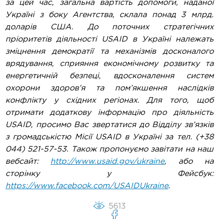
за цей час, загальна вартість допомоги, наданої
Україні з боку Агентства, склала понад 3 млрд.
доларів США. До поточних стратегічних
пріоритетів діяльності USAID в Україні належать
зміцнення демократії та механізмів досконалого
врядування, сприяння економічному розвитку та
енергетичній безпеці, вдосконалення систем
охорони здоров’я та пом’якшення наслідків
конфлікту у східних регіонах. Для того, щоб
отримати додаткову інформацію про діяльність
USAID, просимо Вас звертатися до Відділу зв’язків
з громадськістю Місії USAID в Україні за тел. (+38
044) 521-57-53. Також пропонуємо завітати на наш
вебсайт:
http://www.usaid.gov/ukraine
, або на
сторінку у Фейсбук:
https://www.facebook.com/USAIDUkraine
.
5613