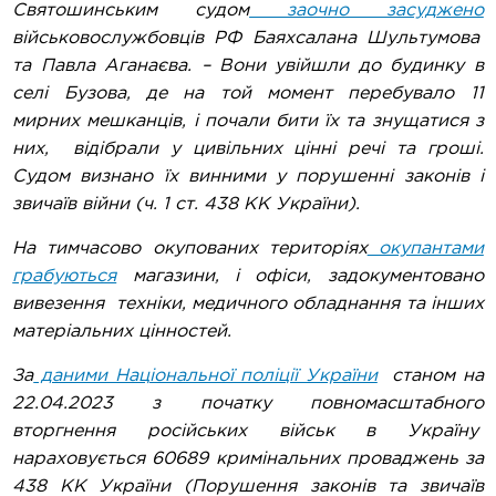
Святошинським судом
заочно засуджено
військовослужбовців РФ Баяхсалана Шультумова
та Павла Аганаєва. – Вони увійшли до будинку в
селі Бузова, де на той момент перебувало 11
мирних мешканців, і почали бити їх та знущатися з
них, відібрали у цивільних цінні речі та гроші.
Судом визнано їх винними у порушенні законів і
звичаїв війни (ч. 1 ст. 438 КК України).
На тимчасово окупованих територіях
окупантами
грабуються
магазини, і офіси, задокументовано
вивезення техніки, медичного обладнання та інших
матеріальних цінностей.
За
даними Національної поліції України
станом на
22.04.2023 з початку повномасштабного
вторгнення російських військ в Україну
нараховується 60689 кримінальних проваджень за
438 КК України (Порушення законів та звичаїв