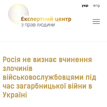
eng
укр
Допомагаємо створити безпечне
середовище для кожного
Росія не визнає вчинення
злочинів
військовослужбовцями під
час загарбницької війни в
Україні