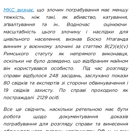
МКС визнає
, що злочин пограбування має меншу
тяжкість, ніж такі, як вбивство, катування,
зґвалтування та ін.. Водночас оцінюючи
масштабність цього злочину і наслідки для
цивільного населення, визнав Боско Нтаганда
винним у воєнному злочині за статтею 8(2)(e)(v)
Римського статуту як непрямого виконавця,
оскільки не було доведено, що відібраним майном
він користувався особисто. Під час розгляду
справи відбулося 248 засідань, заслухано покази
80 свідків та експертів зі сторони обвинувачення і
19 свідків захисту. По справі проходило як
постраждалі 2129 осіб.
Все це свідчить, наскільки ретельною має бути
робота щодо документування доказів
пограбування для розгляду справи та винесення