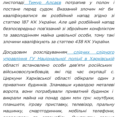
листопаді
Тимур Алсаєв
потрапив у полон і
постане перед судом. Вказаний злочин міг би
кваліфікуватися як розбійний напад згідно зі
статтею 187 КК України. Але цей розбійний напад
безпосередньо пов’язаний зі збройним конфліктом
та заволодінням майна цивільної особи, тому такі
злочини кваліфікують за статтею 438 КК України.
Досудовим розслідуванням
слідчих слідчого
управління ГУ Національної поліції в Харківській
області встановлено особи дев’яти російських
військовослужбовців, які під час окупації с.
Циркуни Харківської області обікрали один з
приватних будинків. Зламавши кувалдою металеві
ворота, вони пограбували приватний будинок і
викрали майна на понад один млн грн: ноутбуки,
планшети, ігрову приставку, телевізор, пральну
машинку, смартгодинник, мобільні телефони,