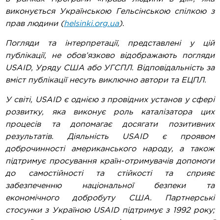
виконується Українською Гельсінською спілкою з
прав людини (
helsinki.org.ua
).
Погляди та інтерпретації, представлені у цій
публікації, не обов’язково відображають погляди
USAID, Уряду США або УГСПЛ. Відповідальність за
вміст публікації несуть виключно автори та ЕЦПЛ.
У світі, USAID є однією з провідних установ у сфері
розвитку, яка виконує роль каталізатора цих
процесів та допомагає досягати позитивних
результатів. Діяльність USAID є проявом
доброчинності американського народу, а також
підтримує просування країн-отримувачів допомоги
до самостійності та стійкості та сприяє
забезпеченню національної безпеки та
економічного добробуту США. Партнерські
стосунки з Україною USAID підтримує з 1992 року;