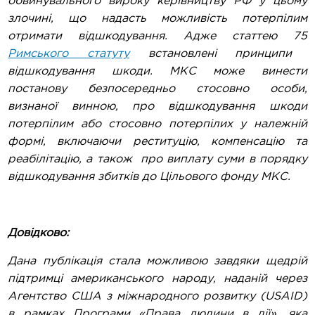
обвинувального вироку керівництву РФ у цьому
злочині, що надасть можливість потерпілим
отримати відшкодування. Адже статтею 75
Римського статуту
встановлені принципи
відшкодування шкоди. МКС може винести
постанову безпосередньо стосовно особи,
визнаної винною, про відшкодування шкоди
потерпілим або стосовно потерпілих у належній
формі, включаючи реституцію, компенсацію та
реабілітацію, а також про виплату суми в порядку
відшкодування збитків до Цільового фонду МКС.
Довідково:
Дана публікація стала можливою завдяки щедрій
підтримці американського народу, наданій через
Агентство США з міжнародного розвитку (USAID)
в рамках Програми «Права людини в дії», яка