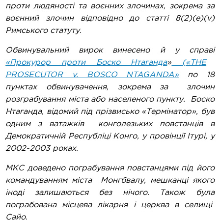
проти людяності та воєнних злочинах, зокрема за
воєнний злочин відповідно до статті 8(2)(e)(v)
Римського статуту.
Обвинувальний вирок винесено й у справі
«Прокурор проти Боско Нтаганда
»
(«THE
PROSECUTOR v. BOSCO NTAGANDA»
по 18
пунктах обвинувачення, зокрема за злочин
розграбування міста або населеного пункту. Боско
Нтаганда, відомий під прізвисько «Термінатор», був
одним з ватажків конголезьких повстанців в
Демократичній Республіці Конго, у провінції Ітурі, у
2002-2003 роках.
МКС доведено пограбування повстанцями під його
командуванням міста Монгбвалу, мешканці якого
іноді залишаються без нічого. Також була
пограбована місцева лікарня і церква в селищі
Сайо.