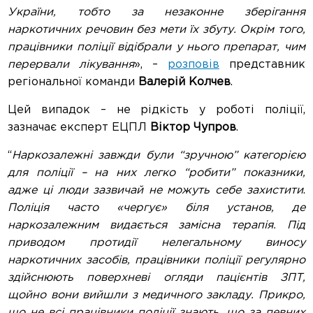
України, тобто за незаконне зберігання
наркотичних речовин без мети їх збуту. Окрім того,
працівники поліції відібрали у нього препарат, чим
перервали лікування
», –
розповів
представник
регіональної команди
Валерій Колчев
.
Цей випадок – не рідкість у роботі поліції,
зазначає експерт ЕЦПЛ
Віктор Чупров
.
“
Наркозалежні завжди були “зручною” категорією
для поліції – на них легко “робити” показники,
адже ці люди зазвичай не можуть себе захистити
.
Поліція часто «чергує» біля установ, де
наркозалежним видається замісна терапія. Під
приводом протидії нелегальному виносу
наркотичних засобів, працівники поліції регулярно
здійснюють поверхневі огляди пацієнтів ЗПТ,
щойно вони вийшли з медичного закладу. Прикро,
що не всі працівники поліції знають, що за певних