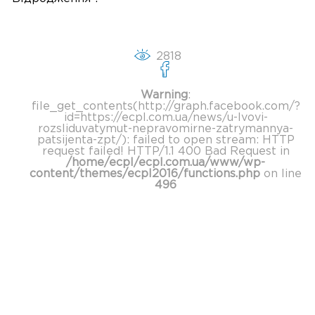
2818
Warning
:
file_get_contents(http://graph.facebook.com/?
id=https://ecpl.com.ua/news/u-lvovi-
rozsliduvatymut-nepravomirne-zatrymannya-
patsijenta-zpt/): failed to open stream: HTTP
request failed! HTTP/1.1 400 Bad Request in
/home/ecpl/ecpl.com.ua/www/wp-
content/themes/ecpl2016/functions.php
on line
496