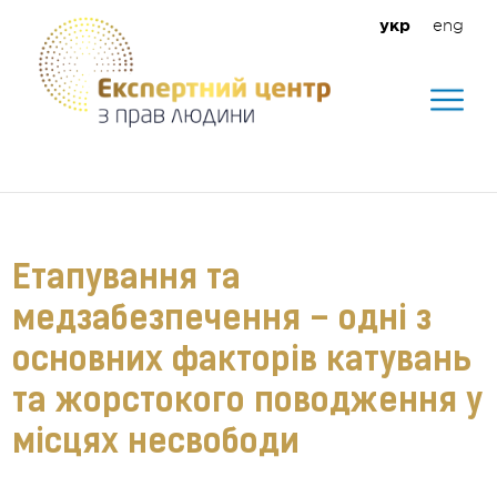
eng
укр
Допомагаємо створити безпечне
середовище для кожного
Етапування та
медзабезпечення – одні з
основних факторів катувань
та жорстокого поводження у
місцях несвободи