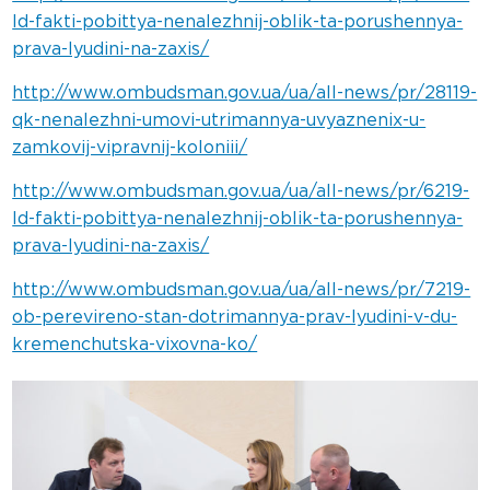
ld-fakti-pobittya-nenalezhnij-oblik-ta-porushennya-
prava-lyudini-na-zaxis/
http://www.ombudsman.gov.ua/ua/all-news/pr/28119-
qk-nenalezhni-umovi-utrimannya-uvyaznenix-u-
zamkovij-vipravnij-koloniii/
http://www.ombudsman.gov.ua/ua/all-news/pr/6219-
ld-fakti-pobittya-nenalezhnij-oblik-ta-porushennya-
prava-lyudini-na-zaxis/
http://www.ombudsman.gov.ua/ua/all-news/pr/7219-
ob-perevireno-stan-dotrimannya-prav-lyudini-v-du-
kremenchutska-vixovna-ko/