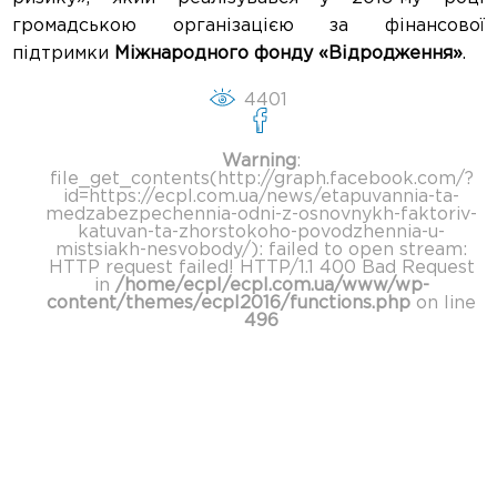
громадською організацією за фінансової
підтримки
Міжнародного фонду «Відродження»
.
4401
Warning
:
file_get_contents(http://graph.facebook.com/?
id=https://ecpl.com.ua/news/etapuvannia-ta-
medzabezpechennia-odni-z-osnovnykh-faktoriv-
katuvan-ta-zhorstokoho-povodzhennia-u-
mistsiakh-nesvobody/): failed to open stream:
HTTP request failed! HTTP/1.1 400 Bad Request
in
/home/ecpl/ecpl.com.ua/www/wp-
content/themes/ecpl2016/functions.php
on line
496