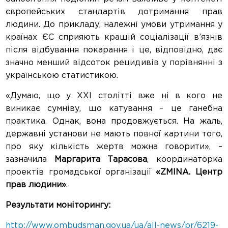
європейських стандартів дотримання прав
людини. До прикладу, належні умови утримання у
країнах ЄС сприяють кращій соціалізації в’язнів
після відбування покарання і це, відповідно, дає
значно менший відсоток рецидивів у порівнянні з
українською статистикою.
«Думаю, що у ХХІ столітті вже ні в кого не
виникає сумніву, що катування – це ганебна
практика. Однак, вона продовжується. На жаль,
державні установи не мають повної картини того,
про яку кількість жертв можна говорити», –
зазначила
Маргарита Тарасова
, координаторка
проектів громадської організації
«ZMINA. Центр
прав людини»
.
Результати моніторингу:
http://www.ombudsman.gov.ua/ua/all-news/pr/6219-