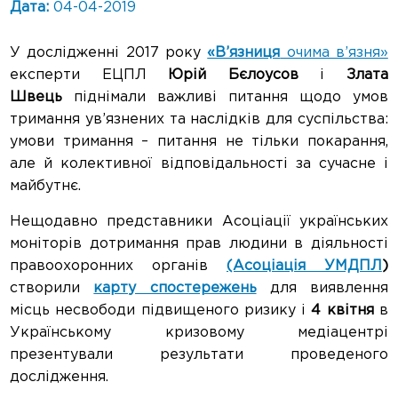
Дата:
04-04-2019
У дослідженні 2017 року
«В’язниця
очима в’язня»
експерти ЕЦПЛ
Юрій Бєлоусов
і
Злата
Швець
піднімали важливі питання щодо умов
тримання ув’язнених та наслідків для суспільства:
умови тримання – питання не тільки покарання,
але й колективної відповідальності за сучасне і
майбутнє.
Нещодавно представники Асоціації українських
моніторів дотримання прав людини в діяльності
правоохоронних органів
(Асоціація УМДПЛ
)
створили
карту спостережень
для виявлення
місць несвободи підвищеного ризику і
4 квітня
в
Українському кризовому медіацентрі
презентували результати проведеного
дослідження.