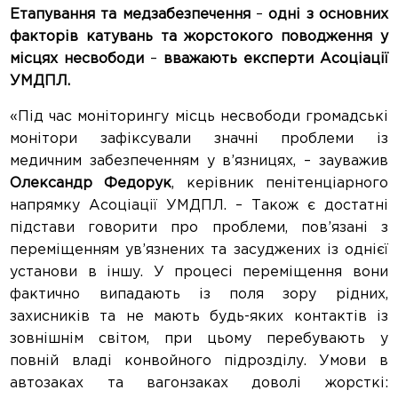
Етапування та медзабезпечення
–
одні з основних
факторів катувань та жорстокого поводження у
місцях несвободи
–
вважають експерти Асоціації
УМДПЛ.
«Під час моніторингу місць несвободи громадські
монітори зафіксували значні проблеми із
медичним забезпеченням у в’язницях, – зауважив
Олександр Федорук
, керівник пенітенціарного
напрямку Асоціації УМДПЛ. – Також є достатні
підстави говорити про проблеми, пов’язані з
переміщенням ув’язнених та засуджених із однієї
установи в іншу. У процесі переміщення вони
фактично випадають із поля зору рідних,
захисників та не мають будь-яких контактів із
зовнішнім світом, при цьому перебувають у
повній владі конвойного підрозділу. Умови в
автозаках та вагонзаках доволі жорсткі: