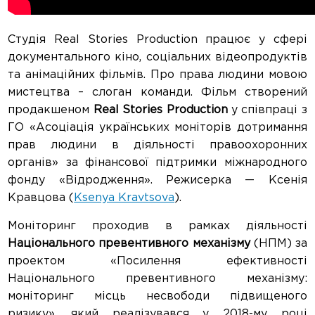
Студія Real Stories Production працює у сфері
документального кіно, соціальних відеопродуктів
та анімаційних фільмів. Про права людини мовою
мистецтва – слоган команди. Фільм створений
продакшеном
Real Stories Production
у співпраці з
ГО «Асоціація українських моніторів дотримання
прав людини в діяльності правоохоронних
органів» за фінансової підтримки міжнародного
фонду «Відродження». Режисерка — Ксенія
Кравцова (
Ksenya Kravtsova
).
Моніторинг проходив в рамках діяльності
Національного превентивного механізму
(НПМ) за
проектом «Посилення ефективності
Національного превентивного механізму:
моніторинг місць несвободи підвищеного
ризику», який реалізувався у 2018-му році