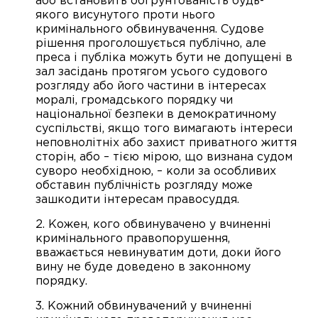
або встановить обґрунтованість будь-
якого висунутого проти нього
кримінального обвинувачення. Судове
рішення проголошується публічно, але
преса і публіка можуть бути не допущені в
зал засідань протягом усього судового
розгляду або його частини в інтересах
моралі, громадського порядку чи
національної безпеки в демократичному
суспільстві, якщо того вимагають інтереси
неповнолітніх або захист приватного життя
сторін, або – тією мірою, що визнана судом
суворо необхідною, – коли за особливих
обставин публічність розгляду може
зашкодити інтересам правосуддя.
2. Кожен, кого обвинувачено у вчиненні
кримінального правопорушення,
вважається невинуватим доти, доки його
вину не буде доведено в законному
порядку.
3. Кожний обвинувачений у вчиненні