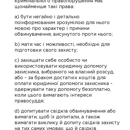
кримінального правопорушення має
щонайменше такі права:
a) бути негайно і детально
поінформованим зрозумілою для нього
мовою про характер і причини
обвинувачення, висунутого проти нього;
b) мати час і можливості, необхідні для
підготовки свого захисту;
c) захищати себе особисто чи
використовувати юридичну допомогу
захисника, вибраного на власний розсуд,
або – за браком достатніх коштів для
оплати юридичної допомоги захисника –
одержувати таку допомогу безоплатно,
коли цього вимагають інтереси
правосуддя;
d) допитувати свідків обвинувачення або
вимагати, щоб їх допитали, а також
вимагати виклику й допиту свідків захисту
на тих самих умовах, що й свідків