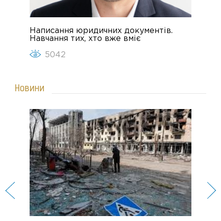
Написання юридичних документів.
Чо
Навчання тих, хто вже вміє
ви
5042
Новини