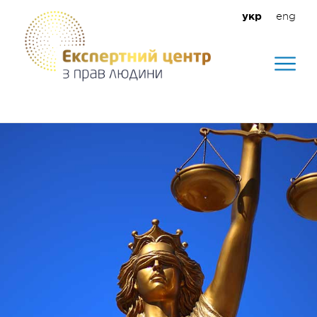
eng
укр
Допомагаємо створити безпечне
середовище для кожного